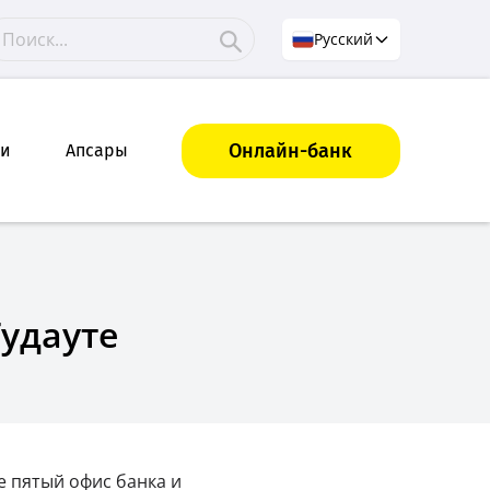
Русский
Онлайн-банк
ки
Апсары
Гудауте
е пятый офис банка и