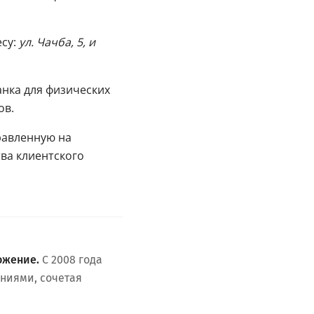
су:
ул. Чачба, 5, и
анка для физических
ов.
равленную на
ва клиентского
ожение.
С 2008 года
ниями, сочетая